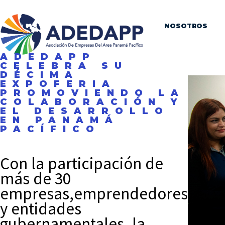
NOSOTROS
ADEDAPP
CELEBRA SU
DÉCIMA
EXPOFERIA
PROMOVIENDO LA
COLABORACIÓN Y
EL DESARROLLO
EN PANAMÁ
PACÍFICO
Con la participación de
más de 30
empresas,emprendedores
y entidades
gubernamentales, la