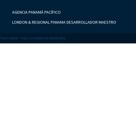
AGENCIA PANAMÁ PACÍFICO
LONDON & REGIONAL PANAMA DESARROLLADOR MAESTRO
® 2020 ADEDAP - TODOS LOS DERECHOS RESERVADOS