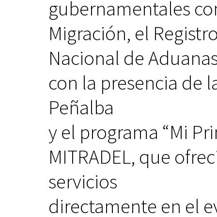
gubernamentales com
Migración, el Registr
Nacional de Aduanas, 
con la presencia de l
Peñalba
y el programa “Mi P
MITRADEL, que ofreci
servicios
directamente en el e