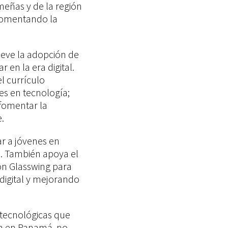
meñas y de la región
 fomentando la
eve la adopción de
 en la era digital.
l currículo
es en tecnología;
 fomentar la
.
r a jóvenes en
n. También apoya el
on Glasswing para
 digital y mejorando
tecnológicas que
ia en Panamá, no